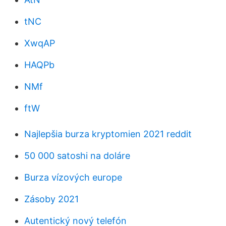
tNC
XwqAP
HAQPb
NMf
ftW
Najlepšia burza kryptomien 2021 reddit
50 000 satoshi na doláre
Burza vízových europe
Zásoby 2021
Autentický nový telefón