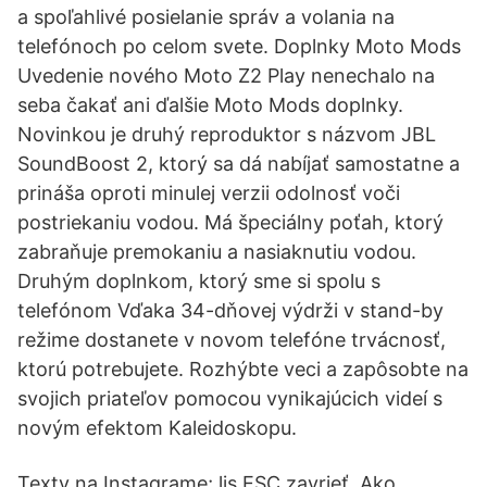
a spoľahlivé posielanie správ a volania na
telefónoch po celom svete. Doplnky Moto Mods
Uvedenie nového Moto Z2 Play nenechalo na
seba čakať ani ďalšie Moto Mods doplnky.
Novinkou je druhý reproduktor s názvom JBL
SoundBoost 2, ktorý sa dá nabíjať samostatne a
prináša oproti minulej verzii odolnosť voči
postriekaniu vodou. Má špeciálny poťah, ktorý
zabraňuje premokaniu a nasiaknutiu vodou.
Druhým doplnkom, ktorý sme si spolu s
telefónom Vďaka 34-dňovej výdrži v stand-by
režime dostanete v novom telefóne trvácnosť,
ktorú potrebujete. Rozhýbte veci a zapôsobte na
svojich priateľov pomocou vynikajúcich videí s
novým efektom Kaleidoskopu.
Texty na Instagrame; lis ESC zavrieť. Ako