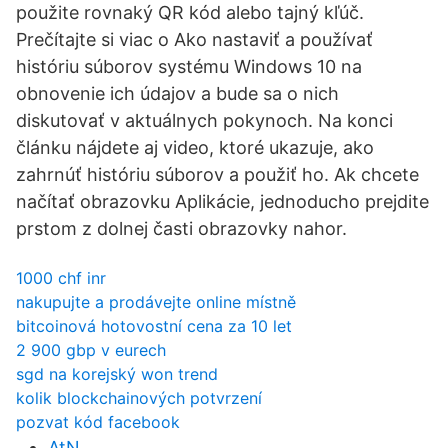
použite rovnaký QR kód alebo tajný kľúč.
Prečítajte si viac o Ako nastaviť a používať
históriu súborov systému Windows 10 na
obnovenie ich údajov a bude sa o nich
diskutovať v aktuálnych pokynoch. Na konci
článku nájdete aj video, ktoré ukazuje, ako
zahrnúť históriu súborov a použiť ho. Ak chcete
načítať obrazovku Aplikácie, jednoducho prejdite
prstom z dolnej časti obrazovky nahor.
1000 chf inr
nakupujte a prodávejte online místně
bitcoinová hotovostní cena za 10 let
2 900 gbp v eurech
sgd na korejský won trend
kolik blockchainových potvrzení
pozvat kód facebook
AtN