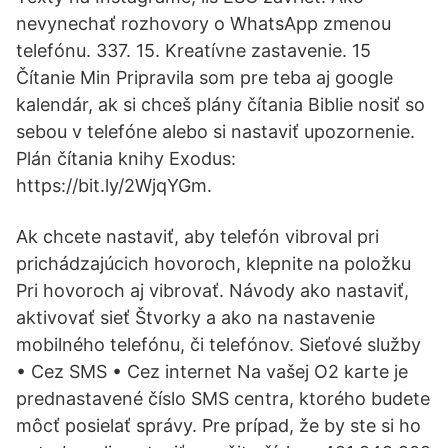
nevynechať rozhovory o WhatsApp zmenou
telefónu. 337. 15. Kreatívne zastavenie. 15
Čítanie Min Pripravila som pre teba aj google
kalendár, ak si chceš plány čítania Biblie nosiť so
sebou v telefóne alebo si nastaviť upozornenie.
Plán čítania knihy Exodus:
https://bit.ly/2WjqYGm.
Ak chcete nastaviť, aby telefón vibroval pri
prichádzajúcich hovoroch, klepnite na položku
Pri hovoroch aj vibrovať. Návody ako nastaviť,
aktivovať sieť Štvorky a ako na nastavenie
mobilného telefónu, či telefónov. Sieťové služby
• Cez SMS • Cez internet Na vašej O2 karte je
prednastavené číslo SMS centra, ktorého budete
môcť posielať správy. Pre prípad, že by ste si ho