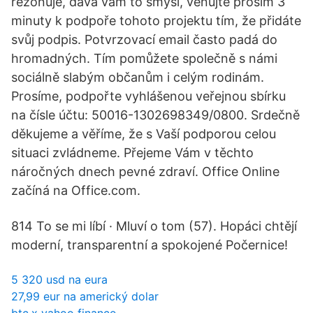
rezonuje, dává vám to smysl, věnujte prosím 3
minuty k podpoře tohoto projektu tím, že přidáte
svůj podpis. Potvrzovací email často padá do
hromadných. Tím pomůžete společně s námi
sociálně slabým občanům i celým rodinám.
Prosíme, podpořte vyhlášenou veřejnou sbírku
na čísle účtu: 50016-1302698349/0800. Srdečně
děkujeme a věříme, že s Vaší podporou celou
situaci zvládneme. Přejeme Vám v těchto
náročných dnech pevné zdraví. Office Online
začíná na Office.com.
814 To se mi líbí · Mluví o tom (57). Hopáci chtějí
moderní, transparentní a spokojené Počernice!
5 320 usd na eura
27,99 eur na americký dolar