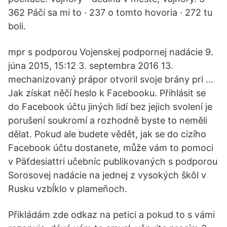
362 Páči sa mi to · 237 o tomto hovoria · 272 tu
boli.
mpr s podporou Vojenskej podpornej nadácie 9.
júna 2015, 15:12 3. septembra 2016 13.
mechanizovaný prápor otvoril svoje brány pri …
Jak získat něčí heslo k Facebooku. Přihlásit se
do Facebook účtu jiných lidí bez jejich svolení je
porušení soukromí a rozhodně byste to neměli
dělat. Pokud ale budete vědět, jak se do cizího
Facebook účtu dostanete, může vám to pomoci
v Päťdesiattri učebníc publikovaných s podporou
Sorosovej nadácie na jednej z vysokých škôl v
Rusku vzbĺklo v plameňoch.
Přikládám zde odkaz na petici a pokud to s vámi