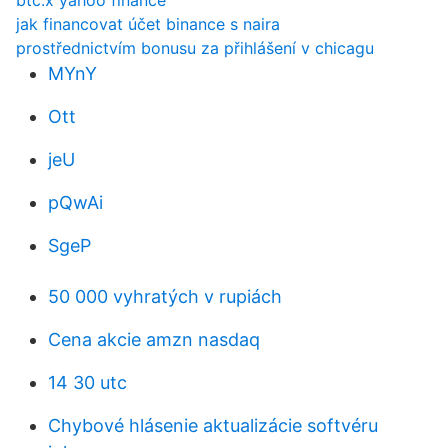
btc.x yahoo finance
jak financovat účet binance s naira
prostřednictvím bonusu za přihlášení v chicagu
MYnY
Ott
jeU
pQwAi
SgeP
50 000 vyhratých v rupiách
Cena akcie amzn nasdaq
14 30 utc
Chybové hlásenie aktualizácie softvéru