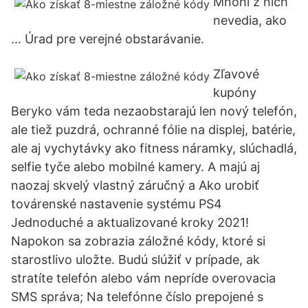
Mnohí z nich
nevedia, ako
… Úrad pre verejné obstarávanie.
Zľavové
kupóny
Beryko vám teda nezaobstarajú len nový telefón,
ale tiež puzdrá, ochranné fólie na displej, batérie,
ale aj vychytávky ako fitness náramky, slúchadlá,
selfie tyče alebo mobilné kamery. A majú aj
naozaj skvelý vlastný záručný a Ako urobiť
továrenské nastavenie systému PS4
Jednoduché a aktualizované kroky 2021!
Napokon sa zobrazia záložné kódy, ktoré si
starostlivo uložte. Budú slúžiť v prípade, ak
stratíte telefón alebo vám nepríde overovacia
SMS správa; Na telefónne číslo prepojené s