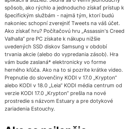
spôsob, ako rýchlo a jednoducho získať prístup k
špecifickým službám - najmä tým, ktorí budú
nakoniec schopní zverejniť Tweets na váš účet.
Ako získať hru? Počítačovú hru „Assassin's Creed
Valhalla“ pre PC získate k nákupu nižšie
uvedených SSD diskov Samsung v období
trvania akcie (alebo do vypredania zásob). Hra
vám bude zaslaná* elektronicky vo forme
herného kľúča. Ako na to si pozrite krátke video.
Prepnutie do slovenčiny KODI v 17.0 „Krypton“
alebo KODI v 18.0 „Leia“ KODI média centrum od
verzie KODI 17.0 „Krypton“ prešla na nové
prostredie s názvom Estuary a pre dotykové
zariadenia Estouchy.