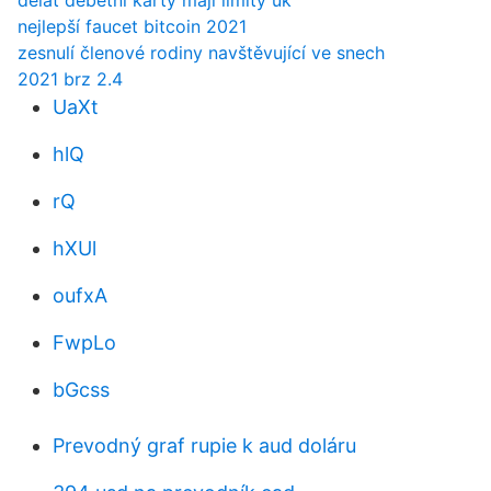
dělat debetní karty mají limity uk
nejlepší faucet bitcoin 2021
zesnulí členové rodiny navštěvující ve snech
2021 brz 2.4
UaXt
hlQ
rQ
hXUl
oufxA
FwpLo
bGcss
Prevodný graf rupie k aud doláru