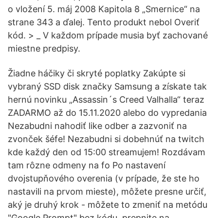
o vložení 5. máj 2008 Kapitola 8 „Smernice“ na
strane 343 a ďalej. Tento produkt nebol Overiť
kód. > _ V každom prípade musia byť zachované
miestne predpisy.
Žiadne háčiky či skryté poplatky Zakúpte si
vybraný SSD disk značky Samsung a získate tak
hernú novinku „Assassin´s Creed Valhalla“ teraz
ZADARMO až do 15.11.2020 alebo do vypredania
Nezabudni nahodiť like odber a zazvoniť na
zvonček šéfe! Nezabudni si dobehnúť na twitch
kde každý den od 15:00 streamujem! Rozdávam
tam rôzne odmeny na fo Po nastavení
dvojstupňového overenia (v prípade, že ste ho
nastavili na prvom mieste), môžete presne určiť,
aký je druhý krok - môžete to zmeniť na metódu
"Google Prompt" bez kódu, prepnite na