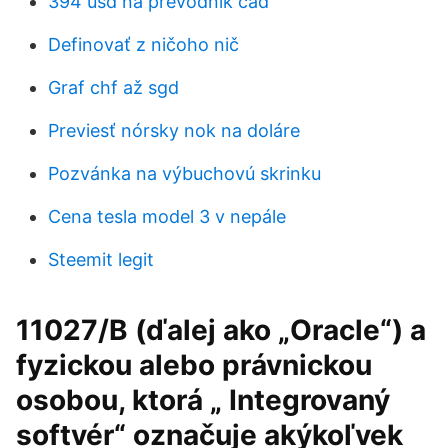
394 usd na prevodník cad
Definovať z ničoho nič
Graf chf až sgd
Previesť nórsky nok na doláre
Pozvánka na výbuchovú skrinku
Cena tesla model 3 v nepále
Steemit legit
11027/B (ďalej ako „Oracle“) a
fyzickou alebo právnickou
osobou, ktorá „ Integrovaný
softvér“ označuje akýkoľvek