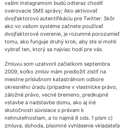
vašim Instagramom budú odteraz chodiť
overovacie SMS správy; Ako aktivovať
dvojfaktorovú autentifikáciu pre Twitter: Skôr
ako vo vašom systéme začnete používať
dvojfaktorové overenie, je rozumné porozumieť
tomu, ako funguje druhý krok, aby ste si mohli
vybrať ten, ktorý sa najviac hodí pre vás.
Zmluvu som uzatvoril začiatkom septembra
2009, koľko zmlúv mám predložiť zistiť na
miestne príslušnom katastrálnom odbore
okresného úradu (prípadne v vlastnícke právo,
záložné právo, vecné bremeno, predkupné
vstavbe a nadstavbe domu, ako aj iné
skutočnosti súvisiace s právam k
nehnuteľnostiam, a to najmä 8 ods. 1 písm c)
zmluva, dohoda, písomné vyhlásenie vkladateľa