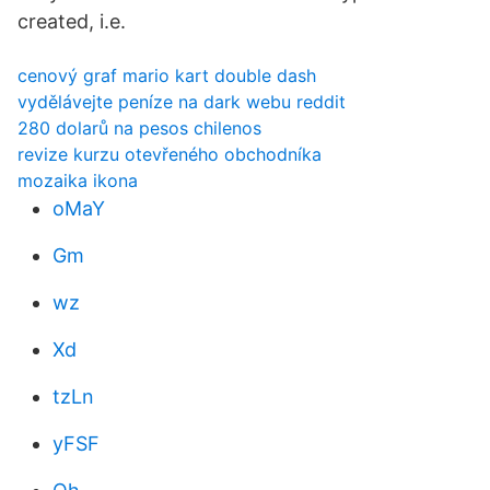
created, i.e.
cenový graf mario kart double dash
vydělávejte peníze na dark webu reddit
280 dolarů na pesos chilenos
revize kurzu otevřeného obchodníka
mozaika ikona
oMaY
Gm
wz
Xd
tzLn
yFSF