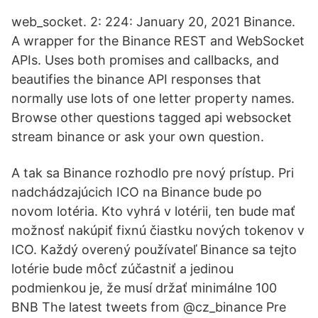
web_socket. 2: 224: January 20, 2021 Binance.
A wrapper for the Binance REST and WebSocket
APIs. Uses both promises and callbacks, and
beautifies the binance API responses that
normally use lots of one letter property names.
Browse other questions tagged api websocket
stream binance or ask your own question.
A tak sa Binance rozhodlo pre nový prístup. Pri
nadchádzajúcich ICO na Binance bude po
novom lotéria. Kto vyhrá v lotérii, ten bude mať
možnosť nakúpiť fixnú čiastku nových tokenov v
ICO. Každý overený používateľ Binance sa tejto
lotérie bude môcť zúčastniť a jedinou
podmienkou je, že musí držať minimálne 100
BNB The latest tweets from @cz_binance Pre