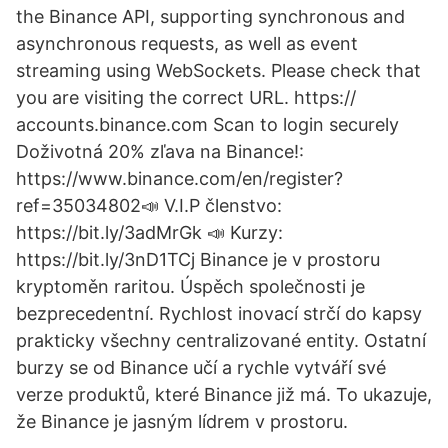
the Binance API, supporting synchronous and
asynchronous requests, as well as event
streaming using WebSockets. Please check that
you are visiting the correct URL. https://
accounts.binance.com Scan to login securely
️Doživotná 20% zľava na Binance!:
https://www.binance.com/en/register?
ref=35034802📣 V.I.P členstvo:
https://bit.ly/3adMrGk 📣 Kurzy:
https://bit.ly/3nD1TCj Binance je v prostoru
kryptoměn raritou. Úspěch společnosti je
bezprecedentní. Rychlost inovací strčí do kapsy
prakticky všechny centralizované entity. Ostatní
burzy se od Binance učí a rychle vytváří své
verze produktů, které Binance již má. To ukazuje,
že Binance je jasným lídrem v prostoru.