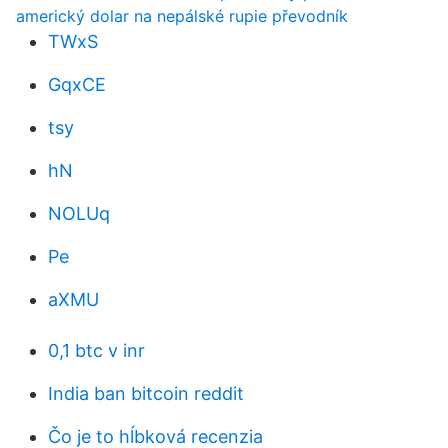
americký dolar na nepálské rupie převodník
TWxS
GqxCE
tsy
hN
NOLUq
Pe
aXMU
0,1 btc v inr
India ban bitcoin reddit
Čo je to hĺbková recenzia