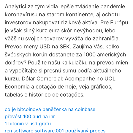
Analytici za tým vidia lepšie zvládanie pandémie
koronavírusu na starom kontinente, aj ochotu
investorov nakupovať rizikové aktíva. Pre Európu
je však silný kurz eura skôr nevýhodou, lebo
väčšinu svojich tovarov vyváža do zahraničia.
Prevod meny USD na SEK. Zaujíma Vás, koľko
švédskych korún dostanete za 1000 amerických
dolárov? Použite našu kalkulačku na prevod mien
a vypočítajte si presnú sumu podľa aktuálneho
kurzu. Dólar Comercial: Acompanhe no UOL
Economia a cotação de hoje, veja gráficos,
tabelas e histórico de cotações.
co je bitcoinová peněženka na coinbase
převést 100 aud na inr
1 bitcoin v usd grafu
ren software software.001 používaný proces