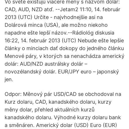
Vo svete existujú viaceré meny s názvom dolár:
CAD, AUD, NZD atď. --Jetam2 11:10, 14. február
2013 (UTC) Určite - najvhodnejšie asi na
Dolárová minca (USA), ale možno niekoho
napadne ešte lepší názov.--Rádiológ diskusia
16:22, 14. február 2013 (UTC) Nebude ešte lepšie
články o minciach dať dokopy do jedného článku
Menové páry, v ktorých sa nenachádza americký
dolár: AUD/NZD austrálsky dolár –
novozélandský dolár. EUR/JPY euro – japonský
jen.
Odpor: Měnový pár USD/CAD se obchodoval na
Kurz dolaru, CAD, kanadského dolaru, kurzy
měny dolar, přehled aktuálních kurzů
kanadského dolaru. Výhodné kurzy dolaru bank
a směnáren. Americký dolar (USD) Euro (EUR)