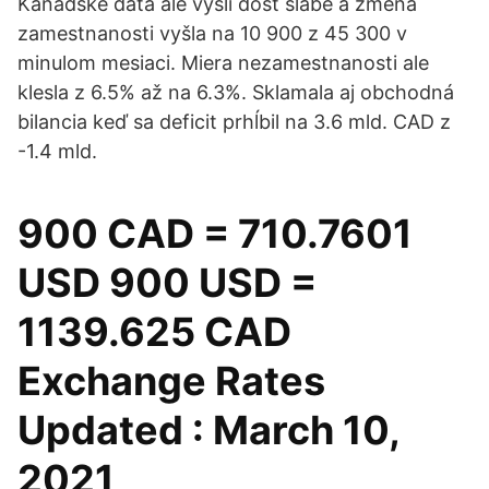
Kanadské dáta ale vyšli dosť slabé a zmena
zamestnanosti vyšla na 10 900 z 45 300 v
minulom mesiaci. Miera nezamestnanosti ale
klesla z 6.5% až na 6.3%. Sklamala aj obchodná
bilancia keď sa deficit prhĺbil na 3.6 mld. CAD z
-1.4 mld.
900 CAD = 710.7601
USD 900 USD =
1139.625 CAD
Exchange Rates
Updated : March 10,
2021