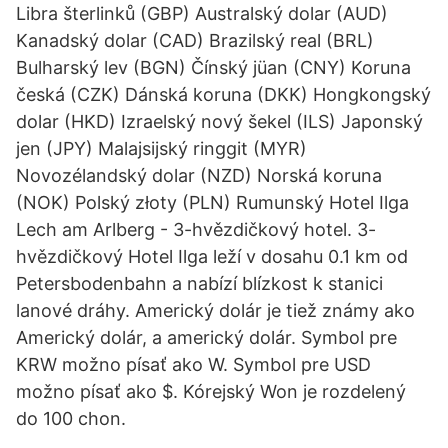
Libra šterlinků (GBP) Australský dolar (AUD)
Kanadský dolar (CAD) Brazilský real (BRL)
Bulharský lev (BGN) Čínský jüan (CNY) Koruna
česká (CZK) Dánská koruna (DKK) Hongkongský
dolar (HKD) Izraelský nový šekel (ILS) Japonský
jen (JPY) Malajsijský ringgit (MYR)
Novozélandský dolar (NZD) Norská koruna
(NOK) Polský złoty (PLN) Rumunský Hotel Ilga
Lech am Arlberg - 3-hvězdičkový hotel. 3-
hvězdičkový Hotel Ilga leží v dosahu 0.1 km od
Petersbodenbahn a nabízí blízkost k stanici
lanové dráhy. Americký dolár je tiež známy ako
Americký dolár, a americký dolár. Symbol pre
KRW možno písať ako W. Symbol pre USD
možno písať ako $. Kórejský Won je rozdelený
do 100 chon.