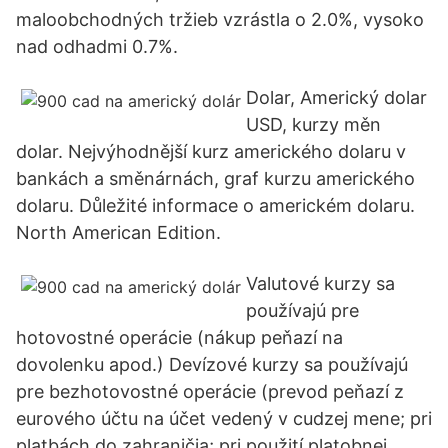
maloobchodných tržieb vzrástla o 2.0%, vysoko
nad odhadmi 0.7%.
Dolar, Americký dolar
USD, kurzy měn
dolar. Nejvýhodnější kurz amerického dolaru v
bankách a směnárnách, graf kurzu amerického
dolaru. Důležité informace o americkém dolaru.
North American Edition.
Valutové kurzy sa
používajú pre
hotovostné operácie (nákup peňazí na
dovolenku apod.) Devízové kurzy sa používajú
pre bezhotovostné operácie (prevod peňazí z
eurového účtu na účet vedený v cudzej mene; pri
platbách do zahraničia; pri použití platobnej