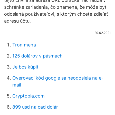
tejto chvíle sa adresa URL obrázka nachádza v
schránke zariadenia, čo znamená, že môže byť
odoslaná používateľovi, s ktorým chcete zdieľať
adresu účtu.
20.02.2021
Tron mena
125 dolárov v pásmach
Je bcs kúpiť
Overovací kód google sa neodosiela na e-
mail
Cryptopia.com
899 usd na cad dolár