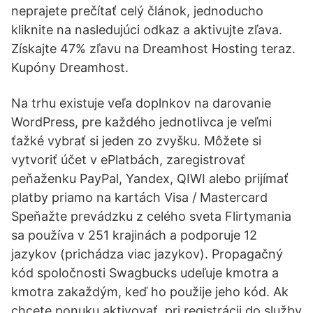
neprajete prečítať celý článok, jednoducho
kliknite na nasledujúci odkaz a aktivujte zľava.
Získajte 47% zľavu na Dreamhost Hosting teraz.
Kupóny Dreamhost.
Na trhu existuje veľa doplnkov na darovanie
WordPress, pre každého jednotlivca je veľmi
ťažké vybrať si jeden zo zvyšku. Môžete si
vytvoriť účet v ePlatbách, zaregistrovať
peňaženku PayPal, Yandex, QIWI alebo prijímať
platby priamo na kartách Visa / Mastercard
Speňažte prevádzku z celého sveta Flirtymania
sa používa v 251 krajinách a podporuje 12
jazykov (prichádza viac jazykov). Propagačný
kód spoločnosti Swagbucks udeľuje kmotra a
kmotra zakaždým, keď ho použije jeho kód. Ak
chcete ponuku aktivovať, pri registrácii do služby