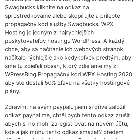
Swagbucks kliknite na odkaz na
sprostredkovanie alebo skopírujte a prilepte
propagačný kód služby Swagbucks. WPX
Hosting je jedným z najrýchlejších
poskytovateľov hostingu WordPress. A každý
chce, aby sa načítanie ich webových stránok
načítalo rýchlejšie ako kedykoľvek predtým, aby
sme tu zdieľali obsah, ktorý zdieľame my z
WPressBlog Propagačný kód WPX Hosting 2020
aby ste dostali 50% zľavu na všetky hostingové
plány.
Zdravím, na svém paypalu jsem si dříve založil
odkaz paypal.me, chtěl bych tento odkaz zrušit
abych si ho mohl zaregistrovat na novém účtu,
kde a jak mohu tento odkaz smazat? předem