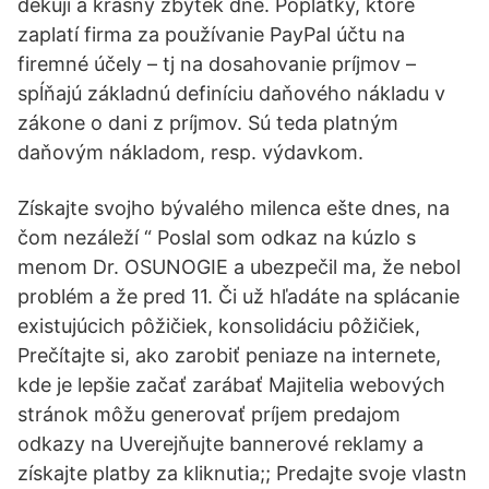
děkuji a krásný zbytek dne. Poplatky, ktoré
zaplatí firma za používanie PayPal účtu na
firemné účely – tj na dosahovanie príjmov –
spĺňajú základnú definíciu daňového nákladu v
zákone o dani z príjmov. Sú teda platným
daňovým nákladom, resp. výdavkom.
Získajte svojho bývalého milenca ešte dnes, na
čom nezáleží “ Poslal som odkaz na kúzlo s
menom Dr. OSUNOGIE a ubezpečil ma, že nebol
problém a že pred 11. Či už hľadáte na splácanie
existujúcich pôžičiek, konsolidáciu pôžičiek,
Prečítajte si, ako zarobiť peniaze na internete,
kde je lepšie začať zarábať Majitelia webových
stránok môžu generovať príjem predajom
odkazy na Uverejňujte bannerové reklamy a
získajte platby za kliknutia;; Predajte svoje vlastn