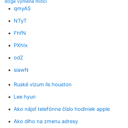
doge výměna mincí
qmyAS
NTyT
FhfN
PXhIx
odZ
siawN
Ruské vízum ils houston
Lee hyun
Ako nájsť telefónne číslo hodiniek apple
Ako dlho na zmenu adresy