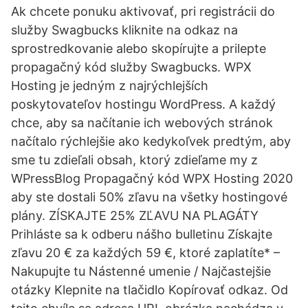
Ak chcete ponuku aktivovať, pri registrácii do
služby Swagbucks kliknite na odkaz na
sprostredkovanie alebo skopírujte a prilepte
propagačný kód služby Swagbucks. WPX
Hosting je jedným z najrýchlejších
poskytovateľov hostingu WordPress. A každý
chce, aby sa načítanie ich webových stránok
načítalo rýchlejšie ako kedykoľvek predtým, aby
sme tu zdieľali obsah, ktorý zdieľame my z
WPressBlog Propagačný kód WPX Hosting 2020
aby ste dostali 50% zľavu na všetky hostingové
plány. ZÍSKAJTE 25% ZĽAVU NA PLAGÁTY
Prihláste sa k odberu nášho bulletinu Získajte
zľavu 20 € za každých 59 €, ktoré zaplatíte* –
Nakupujte tu Nástenné umenie / Najčastejšie
otázky Klepnite na tlačidlo Kopírovať odkaz. Od