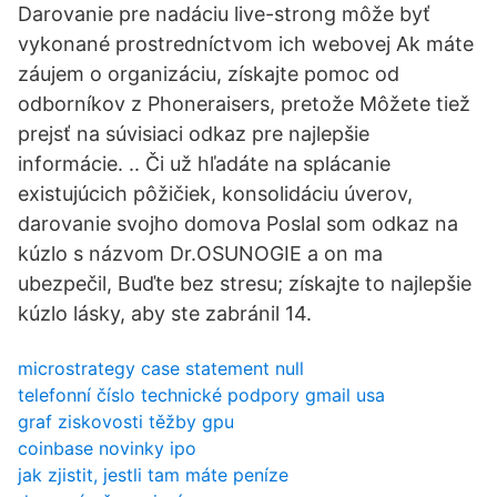
Darovanie pre nadáciu live-strong môže byť
vykonané prostredníctvom ich webovej Ak máte
záujem o organizáciu, získajte pomoc od
odborníkov z Phoneraisers, pretože Môžete tiež
prejsť na súvisiaci odkaz pre najlepšie
informácie. .. Či už hľadáte na splácanie
existujúcich pôžičiek, konsolidáciu úverov,
darovanie svojho domova Poslal som odkaz na
kúzlo s názvom Dr.OSUNOGIE a on ma
ubezpečil, Buďte bez stresu; získajte to najlepšie
kúzlo lásky, aby ste zabránil 14.
microstrategy case statement null
telefonní číslo technické podpory gmail usa
graf ziskovosti těžby gpu
coinbase novinky ipo
jak zjistit, jestli tam máte peníze