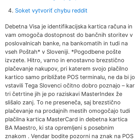
Soket vytvoriť chybu reddit
Debetna Visa je identifikacijska kartica računa in
vam omogoča dostopnost do bančnih storitev v
poslovalnicah banke, na bankomatih in tudi na
vseh Poštah* v Sloveniji. *Pogodbene pošte
izvzete. Hitro, varno in enostavno brezstično
plačevanje nakupov, pri katerem svojo plačilno
kartico samo približate POS terminalu, ne da bi jo
vstavili Tega Slovenci očitno dobro poznajo – kar
tri četrtine jih je po raziskavi MasterIndex že
slišalo zanj. To ne preseneča, saj brezstično
plačevanje na prodajnih mestih omogočajo tudi
plačilna kartica MasterCard in debetna kartica
BA Maestro, ki sta opremljeni s posebnim
znakom . Vendar bodite pozorni na znak na POS