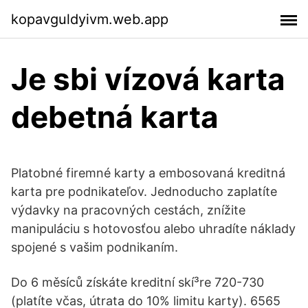
kopavguldyivm.web.app
Je sbi vízová karta
debetná karta
Platobné firemné karty a embosovaná kreditná
karta pre podnikateľov. Jednoducho zaplatíte
výdavky na pracovných cestách, znížite
manipuláciu s hotovosťou alebo uhradíte náklady
spojené s vašim podnikaním.
Do 6 měsí­ců zí­skáte kreditní­ skí³re 720-730
(platí­te včas, útrata do 10% limitu karty). 6565