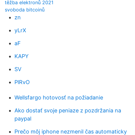
těžba elektronů 2021
svoboda bitcoinů
zn
yLrX
aF
KAPY
SV
PlRvO
Wellsfargo hotovosť na požiadanie
Ako dostať svoje peniaze z pozdržania na
paypal
Prečo môj iphone nezmenil čas automaticky