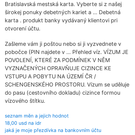
Bratislavská mestská karta. Vyberte si z našej
širokej ponuky debetných kariet a … Debetná
karta . produkt banky vydávaný klientovi pri
otvorení účtu.
Zašleme vám ji poštou nebo si ji vyzvednete v
pobočce (PIN najdete v … Přehled víz. VÍZUM JE
POVOLENÍ, KTERÉ ZA PODMÍNEK V NĚM
VYZNAČENÝCH OPRAVŇUJE CIZINCE KE
VSTUPU A POBYTU NA ÚZEMÍ ČR /
SCHENGENSKÉHO PROSTORU. Vízum se uděluje
do pasu (cestovního dokladu) cizince formou
vízového štítku.
seznam měn a jejich hodnot
18,00 usd na idr
jaká je moje přezdívka na bankovním účtu