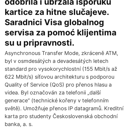
odobrila i ubrzala isporuku
kartice za hitne slučajeve.
Saradnici Visa globalnog
servisa za pomoć klijentima
su u pripravnosti.
Asynchronous Transfer Mode, zkráceně ATM,
byl v osmdesátých a devadesátých letech
standard pro vysokorychlostní (155 Mbit/s až
622 Mbit/s) síťovou architekturu s podporou
Quality of Service (QoS) pro přenos hlasu a
videa. Byl označován za telefonii „další
generace“ (technické kořeny v telefonním
světě). Umožňuje přenos IP datagramů. Kreditní
karta pro studenty Československá obchodní
banka, a. s.