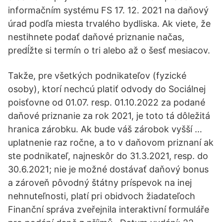
informačním systému FS 17. 12. 2021 na daňový
úrad podľa miesta trvalého bydliska. Ak viete, že
nestihnete podať daňové priznanie načas,
predĺžte si termín o tri alebo až o šesť mesiacov.
Takže, pre všetkých podnikateľov (fyzické
osoby), ktorí nechcú platiť odvody do Sociálnej
poisťovne od 01.07. resp. 01.10.2022 za podané
daňové priznanie za rok 2021, je toto tá dôležitá
hranica zárobku. Ak bude váš zárobok vyšší …
uplatnenie raz ročne, a to v daňovom priznaní ak
ste podnikateľ, najneskôr do 31.3.2021, resp. do
30.6.2021; nie je možné dostávať daňový bonus
a zároveň pôvodný štátny príspevok na inej
nehnuteľnosti, platí pri obidvoch žiadateľoch
Finanční správa zveřejnila interaktivní formuláře