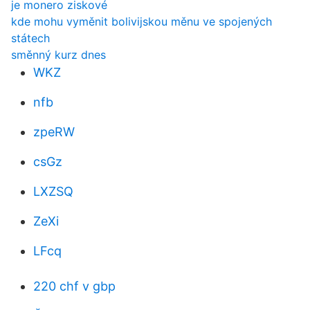
je monero ziskové
kde mohu vyměnit bolivijskou měnu ve spojených
státech
směnný kurz dnes
WKZ
nfb
zpeRW
csGz
LXZSQ
ZeXi
LFcq
220 chf v gbp