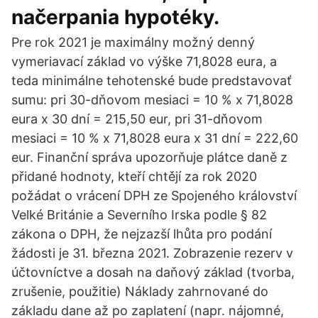
načerpania hypotéky.
Pre rok 2021 je maximálny možný denný
vymeriavací základ vo výške 71,8028 eura, a
teda minimálne tehotenské bude predstavovať
sumu: pri 30-dňovom mesiaci = 10 % x 71,8028
eura x 30 dní = 215,50 eur, pri 31-dňovom
mesiaci = 10 % x 71,8028 eura x 31 dní = 222,60
eur. Finanční správa upozorňuje plátce daně z
přidané hodnoty, kteří chtějí za rok 2020
požádat o vrácení DPH ze Spojeného království
Velké Británie a Severního Irska podle § 82
zákona o DPH, že nejzazší lhůta pro podání
žádosti je 31. března 2021. Zobrazenie rezerv v
účtovníctve a dosah na daňový základ (tvorba,
zrušenie, použitie) Náklady zahrnované do
základu dane až po zaplatení (napr. nájomné,