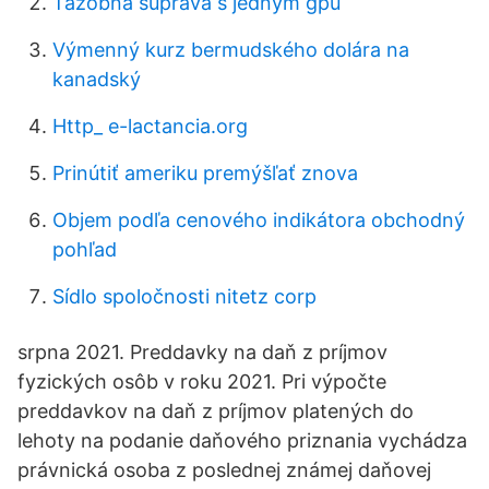
Ťažobná súprava s jedným gpu
Výmenný kurz bermudského dolára na
kanadský
Http_ e-lactancia.org
Prinútiť ameriku premýšľať znova
Objem podľa cenového indikátora obchodný
pohľad
Sídlo spoločnosti nitetz corp
srpna 2021. Preddavky na daň z príjmov
fyzických osôb v roku 2021. Pri výpočte
preddavkov na daň z príjmov platených do
lehoty na podanie daňového priznania vychádza
právnická osoba z poslednej známej daňovej