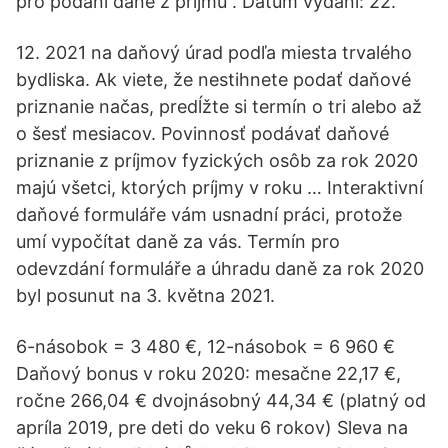
pro podání daně z příjmů . Datum vydání: 22.
12. 2021 na daňový úrad podľa miesta trvalého
bydliska. Ak viete, že nestihnete podať daňové
priznanie načas, predĺžte si termín o tri alebo až
o šesť mesiacov. Povinnosť podávať daňové
priznanie z príjmov fyzických osôb za rok 2020
majú všetci, ktorých príjmy v roku … Interaktivní
daňové formuláře vám usnadní práci, protože
umí vypočítat daně za vás. Termín pro
odevzdání formuláře a úhradu daně za rok 2020
byl posunut na 3. května 2021.
6-násobok = 3 480 €, 12-násobok = 6 960 €
Daňový bonus v roku 2020: mesačne 22,17 €,
ročne 266,04 € dvojnásobný 44,34 € (platný od
apríla 2019, pre deti do veku 6 rokov) Sleva na